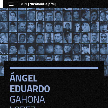
GIEI | NICARAGUA
[BETA]
ÁNGEL
ÁNGEL
EDUARDO
EDUARDO
GAHONA
GAHONA