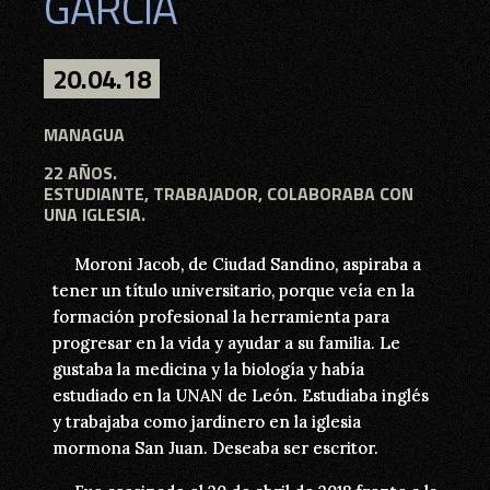
GARCIA
GARCIA
20.04.18
20.04.18
MANAGUA - MANAGUA
MANAGUA
22 AÑOS.
22 AÑOS.
ESTUDIANTE, TRABAJADOR, COLABORABA CON
ESTUDIANTE, TRABAJADOR, COLABORABA CON
UNA IGLESIA.
UNA IGLESIA.
Moroni Jacob, de Ciudad Sandino, aspiraba a
Moroni Jacob, de Ciudad Sandino, aspiraba a
tener un título universitario, porque veía en la
tener un título universitario, porque veía en la
formación profesional la herramienta para
formación profesional la herramienta para
progresar en la vida y ayudar a su familia. Le
progresar en la vida y ayudar a su familia. Le
gustaba la medicina y la biología y había
gustaba la medicina y la biología y había
estudiado en la UNAN de León. Estudiaba inglés
estudiado en la UNAN de León. Estudiaba inglés
y trabajaba como jardinero en la iglesia
y trabajaba como jardinero en la iglesia
mormona San Juan. Deseaba ser escritor.
mormona San Juan. Deseaba ser escritor.