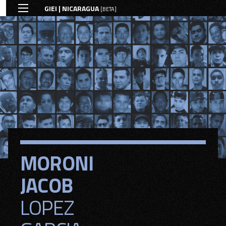
GIEI | NICARAGUA
[BETA]
MORONI
MORONI
JACOB
JACOB
LOPEZ
LOPEZ