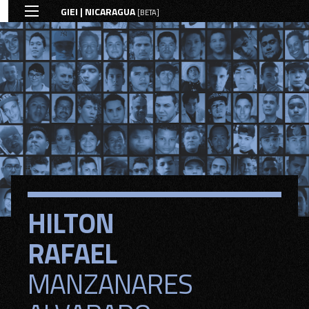
GIEI | NICARAGUA
[BETA]
HILTON
HILTON
RAFAEL
RAFAEL
MANZANARES
MANZANARES