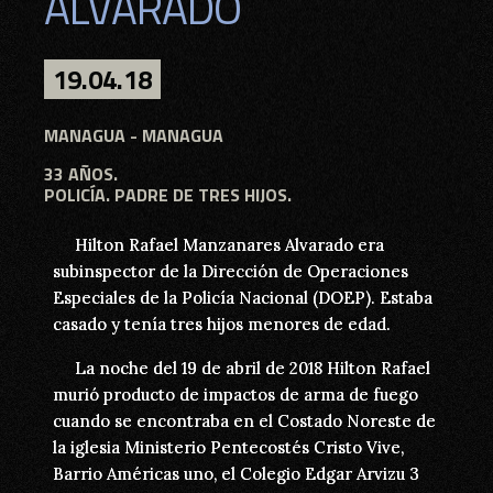
ALVARADO
ALVARADO
19.04.18
19.04.18
MANAGUA
MANAGUA - MANAGUA
33 AÑOS.
33 AÑOS.
POLICÍA. PADRE DE TRES HIJOS.
POLICÍA. PADRE DE TRES HIJOS.
Hilton Rafael Manzanares Alvarado era
Hilton Rafael Manzanares Alvarado era
subinspector de la Dirección de Operaciones
subinspector de la Dirección de Operaciones
Especiales de la Policía Nacional (DOEP). Estaba
Especiales de la Policía Nacional (DOEP). Estaba
casado y tenía tres hijos menores de edad.
casado y tenía tres hijos menores de edad.
La noche del 19 de abril de 2018 Hilton Rafael
La noche del 19 de abril de 2018 Hilton Rafael
murió producto de impactos de arma de fuego
murió producto de impactos de arma de fuego
cuando se encontraba en el Costado Noreste de
cuando se encontraba en el Costado Noreste de
la iglesia Ministerio Pentecostés Cristo Vive,
la iglesia Ministerio Pentecostés Cristo Vive,
Barrio Américas uno, el Colegio Edgar Arvizu 3
Barrio Américas uno, el Colegio Edgar Arvizu 3