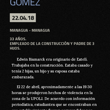
GÓMEZ
GÓMEZ
22.04.18
22.04.18
MANAGUA
MANAGUA - MANAGUA
33 AÑOS.
33 AÑOS.
EMPLEADO DE LA CONSTRUCCIÓN Y PADRE DE 3
EMPLEADO DE LA CONSTRUCCIÓN Y PADRE DE 3
HIJOS.
HIJOS.
Edwin Bismarck era originario de Estelí.
Edwin Bismarck era originario de Estelí.
Trabajaba en la construcción. Estaba casado y
Trabajaba en la construcción. Estaba casado y
tenía 2 hijas, un hijo y su esposa estaba
tenía 2 hijas, un hijo y su esposa estaba
embarazada.
embarazada.
El 22 de abril, aproximadamente a las 19:30
El 22 de abril, aproximadamente a las 19:30
horas se produjeron hechos de violencia en la
horas se produjeron hechos de violencia en la
zona de la UPOLI. De acuerdo con información
zona de la UPOLI. De acuerdo con información
periodística, estudiantes que se encontraban en
periodística, estudiantes que se encontraban en