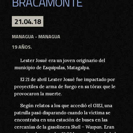
BRACAMONTE
BRACAMONTE
21.04.18
21.04.18
MANAGUA
MANAGUA - MANAGUA
19 AÑOS.
19 AÑOS.
Lester Josué era un joven originario del
Lester Josué era un joven originario del
municipio de Esquipulas, Matagalpa.
municipio de Esquipulas, Matagalpa.
El 21 de abril Lester Josué fue impactado por
El 21 de abril Lester Josué fue impactado por
proyectiles de arma de fuego en su tórax que le
proyectiles de arma de fuego en su tórax que le
provocaron la muerte.
provocaron la muerte.
Según relatos a los que accedió el GIEI, una
Según relatos a los que accedió el GIEI, una
patrulla pasó disparando cuando la víctima se
patrulla pasó disparando cuando la víctima se
encontraba en una estación de buses en las
encontraba en una estación de buses en las
cercanías de la gasolinera
cercanías de la gasolinera
Shell – Waspan
Shell – Waspan
. Eran
. Eran