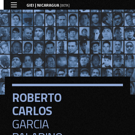
GIEI | NICARAGUA
[BETA]
ROBERTO
ROBERTO
CARLOS
CARLOS
GARCIA
GARCIA