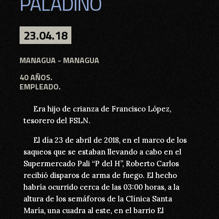
PALADINO
PALADINO
23.04.18
23.04.18
MANAGUA
MANAGUA - MANAGUA
40 AÑOS.
40 AÑOS.
EMPLEADO.
EMPLEADO.
Era hijo de crianza de Francisco López,
Era hijo de crianza de Francisco López,
tesorero del FSLN.
tesorero del FSLN.
El día 23 de abril de 2018, en el marco de los
El día 23 de abril de 2018, en el marco de los
saqueos que se estaban llevando a cabo en el
saqueos que se estaban llevando a cabo en el
Supermercado Pali “P del H”, Roberto Carlos
Supermercado Pali “P del H”, Roberto Carlos
recibió disparos de arma de fuego. El hecho
recibió disparos de arma de fuego. El hecho
habría ocurrido cerca de las 03:00 horas, a la
habría ocurrido cerca de las 03:00 horas, a la
altura de los semáforos de la Clínica Santa
altura de los semáforos de la Clínica Santa
María, una cuadra al este, en el barrio El
María, una cuadra al este, en el barrio El