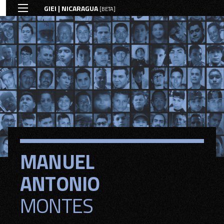
GIEI | NICARAGUA
[BETA]
MANUEL
MANUEL
ANTONIO
ANTONIO
MONTES
MONTES