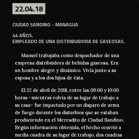
22.04.18
22.04.18
CIUDAD SANDINO
CIUDAD SANDINO - MANAGUA
44 AÑOS.
44 AÑOS.
EMPLEADO DE UNA DISTRIBUIDORA DE GASEOSAS.
EMPLEADO DE UNA DISTRIBUIDORA DE GASEOSAS.
Manuel trabajaba como despachador de una
Manuel trabajaba como despachador de una
empresa distribuidora de bebidas gaseosa. Era
empresa distribuidora de bebidas gaseosa. Era
un hombre alegre y dinámico. Vivía junto a su
un hombre alegre y dinámico. Vivía junto a su
esposa y a los dos hijos de ésta.
esposa y a los dos hijos de ésta.
El 22 de abril de 2018, entre las 09:00 y 10:00
El 22 de abril de 2018, entre las 09:00 y 10:00
horas –mientras volvía de su lugar de trabajo a
horas –mientras volvía de su lugar de trabajo a
su casa– fue impactado por un disparo de arma
su casa– fue impactado por un disparo de arma
de fuego durante los disturbios que se estaban
de fuego durante los disturbios que se estaban
produciendo en el Mercadito de Ciudad Sandino.
produciendo en el Mercadito de Ciudad Sandino.
Según información obtenida, el hecho ocurrió a
Según información obtenida, el hecho ocurrió a
media cuadra de su lugar de trabajo, dos cuadras
media cuadra de su lugar de trabajo, dos cuadras