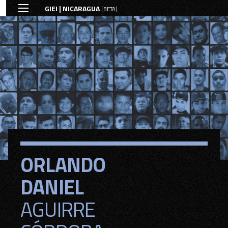
GIEI | NICARAGUA
[BETA]
ORLANDO
ORLANDO
DANIEL
DANIEL
AGUIRRE
AGUIRRE