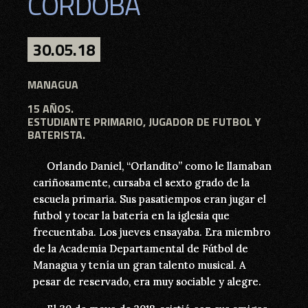
CÓRDOBA
CÓRDOBA
30.05.18
30.05.18
MANAGUA - MANAGUA
MANAGUA
15 AÑOS.
15 AÑOS.
ESTUDIANTE PRIMARIO, JUGADOR DE FUTBOL Y
ESTUDIANTE PRIMARIO, JUGADOR DE FUTBOL Y
BATERISTA.
BATERISTA.
Orlando Daniel, “Orlandito” como le llamaban
Orlando Daniel, “Orlandito” como le llamaban
cariñosamente, cursaba el sexto grado de la
cariñosamente, cursaba el sexto grado de la
escuela primaria. Sus pasatiempos eran jugar el
escuela primaria. Sus pasatiempos eran jugar el
futbol y tocar la batería en la iglesia que
futbol y tocar la batería en la iglesia que
frecuentaba. Los jueves ensayaba. Era miembro
frecuentaba. Los jueves ensayaba. Era miembro
de la Academia Departamental de Fútbol de
de la Academia Departamental de Fútbol de
Managua y tenía un gran talento musical. A
Managua y tenía un gran talento musical. A
pesar de reservado, era muy sociable y alegre.
pesar de reservado, era muy sociable y alegre.